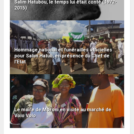
Salim Hatubou, le temps lui était conté (1972-
2015)
Hommage national et funérailles officielles
pour Salim Hatub, en présence du Chef de
l’Etat
Le maire de Moroni en visite au marché de
Volo Volo