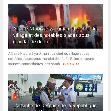
1
Affaire Ntsoralé ya Dimani : Le chef du
village et des notables placés sous
mandat de dépôt
Affaire Ntsoralé ya Dimani : Le chef du village et des
notables placés sous mandat de dépôt Selon plusieurs
sources concordantes, des notab...
Lire la suite
2
L'attaché de Défense de la République