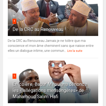
4
De la CRC au Renouveau !
De la CRC au Renouveau Jamais je ne tolère que ma
conscience et mon âme cheminent sans que naisse entre
elles un dialogue intime, une commun...
Lire la suite
5
En colère, Bacar Mvoulana dénonce
les « allégations mensongères» de
Mahamoud Salim Hafi