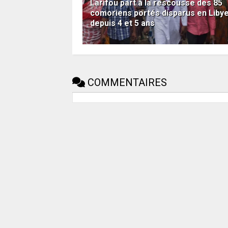
Larifou part à la rescousse des 85
comoriens portés disparus en Liby
depuis 4 et 5 ans
COMMENTAIRES