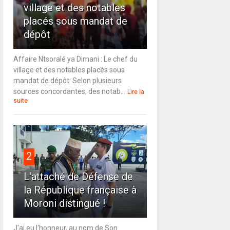
village et des notables
placés sous mandat de
dépôt
Affaire Ntsoralé ya Dimani : Le chef du
village et des notables placés sous
mandat de dépôt Selon plusieurs
sources concordantes, des notab...
Lire la
suite
2
L'attaché de Défense de
la République française à
Moroni distingué !
J'ai eu l'honneur, au nom de Son