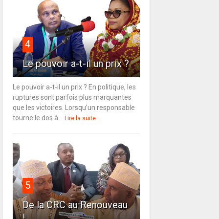
4
Le pouvoir a-t-il un prix ?
Le pouvoir a-t-il un prix ? En politique, les
ruptures sont parfois plus marquantes
que les victoires. Lorsqu’un responsable
tourne le dos à...
Lire la suite
5
De la CRC au Renouveau
!