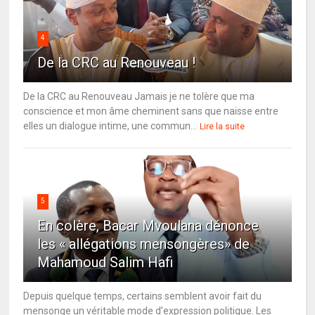
4
De la CRC au Renouveau !
De la CRC au Renouveau Jamais je ne tolère que ma
conscience et mon âme cheminent sans que naisse entre
elles un dialogue intime, une commun...
Lire la suite
5
En colère, Bacar Mvoulana dénonce
les « allégations mensongères» de
Mahamoud Salim Hafi
Depuis quelque temps, certains semblent avoir fait du
mensonge un véritable mode d’expression politique. Les