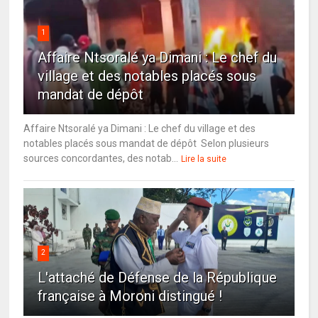
1
Affaire Ntsoralé ya Dimani : Le chef du
village et des notables placés sous
mandat de dépôt
Affaire Ntsoralé ya Dimani : Le chef du village et des
notables placés sous mandat de dépôt Selon plusieurs
sources concordantes, des notab...
Lire la suite
2
L'attaché de Défense de la République
française à Moroni distingué !