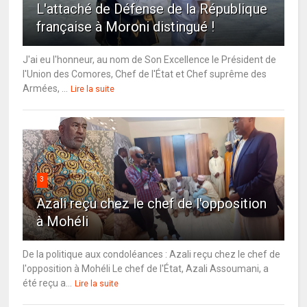
L'attaché de Défense de la République
française à Moroni distingué !
J'ai eu l'honneur, au nom de Son Excellence le Président de
l'Union des Comores, Chef de l'État et Chef suprême des
Armées, ...
Lire la suite
3
Azali reçu chez le chef de l'opposition
à Mohéli
De la politique aux condoléances : Azali reçu chez le chef de
l'opposition à Mohéli Le chef de l'État, Azali Assoumani, a
été reçu a...
Lire la suite