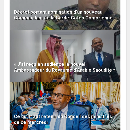
Décret portant nomination d'un nouveau
Commandant de la Garde-Côtes Comorienne
« J’ai reçu en audience le nouvel
Ambassadeur du Royaume d’Arabie Saoudite »
Ce qu'il faut retenir du Conseil des ministres
de ce mercredi