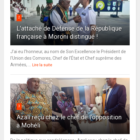
2
L'attaché de Défense de la République
française à Moroni distingué !
J'ai eu l'honneur, au nom de Son Excellence le Président de
l'Union des Comores, Chef de l'État et Chef suprême des
Armées, ...
Lire la suite
3
Azali reçu chez le chef de l'opposition
à Mohéli