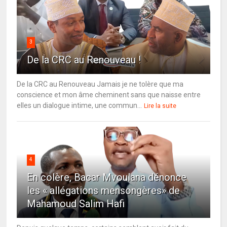
3
De la CRC au Renouveau !
De la CRC au Renouveau Jamais je ne tolère que ma
conscience et mon âme cheminent sans que naisse entre
elles un dialogue intime, une commun...
Lire la suite
4
En colère, Bacar Mvoulana dénonce
les « allégations mensongères» de
Mahamoud Salim Hafi