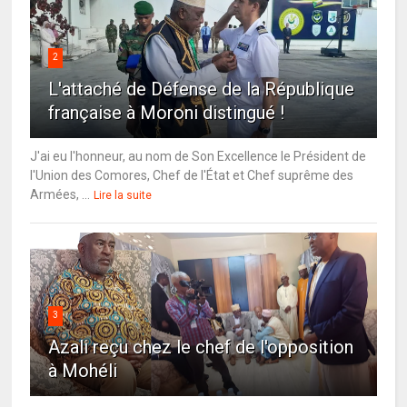
2
L'attaché de Défense de la République
française à Moroni distingué !
J'ai eu l'honneur, au nom de Son Excellence le Président de
l'Union des Comores, Chef de l'État et Chef suprême des
Armées, ...
Lire la suite
3
Azali reçu chez le chef de l'opposition
à Mohéli