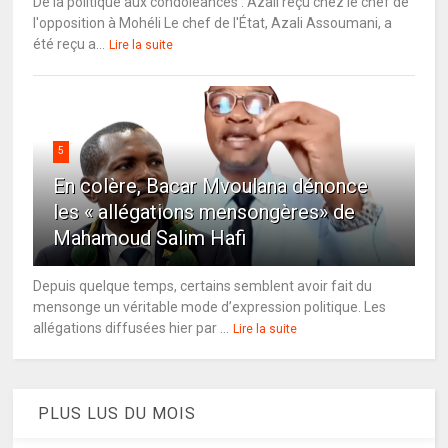
De la politique aux condoléances : Azali reçu chez le chef de
l'opposition à Mohéli Le chef de l'État, Azali Assoumani, a
été reçu a...
Lire la suite
5
En colère, Bacar Mvoulana dénonce
les « allégations mensongères» de
Mahamoud Salim Hafi
Depuis quelque temps, certains semblent avoir fait du
mensonge un véritable mode d’expression politique. Les
allégations diffusées hier par ...
Lire la suite
PLUS LUS DU MOIS