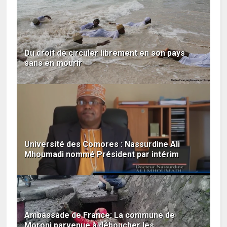
Du droit de circuler librement en son pays
sans en mourir
Université des Comores : Nassurdine Ali
Mhoumadi nommé Président par intérim
Ambassade de France: La commune de
Moroni parvenue à déboucher les