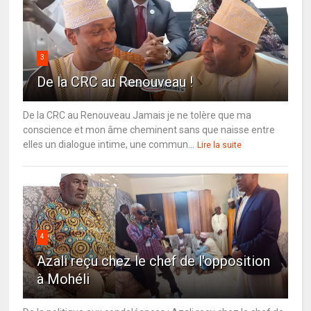
3
De la CRC au Renouveau !
De la CRC au Renouveau Jamais je ne tolère que ma
conscience et mon âme cheminent sans que naisse entre
elles un dialogue intime, une commun...
Lire la suite
4
Azali reçu chez le chef de l'opposition
à Mohéli