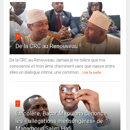
4
De la CRC au Renouveau !
De la CRC au Renouveau Jamais je ne tolère que ma
conscience et mon âme cheminent sans que naisse entre
elles un dialogue intime, une commun...
Lire la suite
5
En colère, Bacar Mvoulana dénonce
les « allégations mensongères» de
Mahamoud Salim Hafi