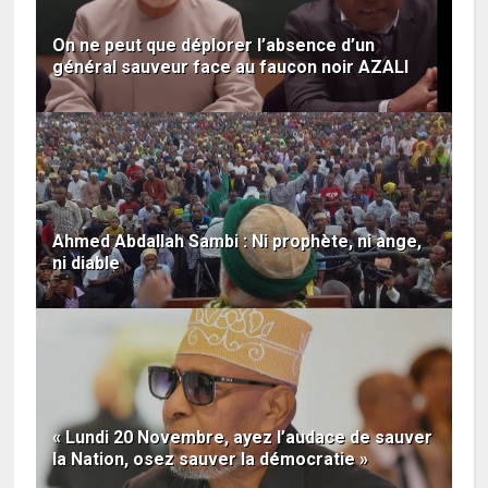
On ne peut que déplorer l’absence d’un
général sauveur face au faucon noir AZALI
Ahmed Abdallah Sambi : Ni prophète, ni ange,
ni diable
« Lundi 20 Novembre, ayez l’audace de sauver
la Nation, osez sauver la démocratie »