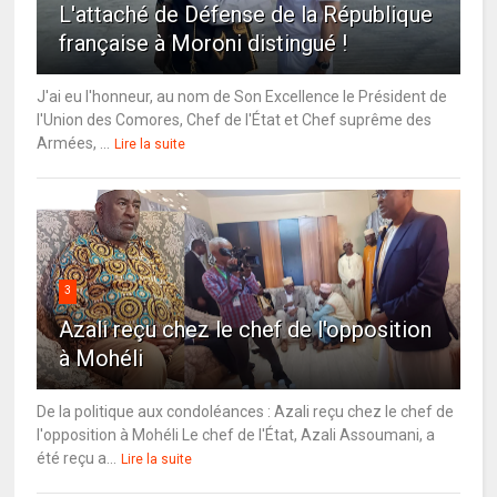
L'attaché de Défense de la République
française à Moroni distingué !
J'ai eu l'honneur, au nom de Son Excellence le Président de
l'Union des Comores, Chef de l'État et Chef suprême des
Armées, ...
Lire la suite
3
Azali reçu chez le chef de l'opposition
à Mohéli
De la politique aux condoléances : Azali reçu chez le chef de
l'opposition à Mohéli Le chef de l'État, Azali Assoumani, a
été reçu a...
Lire la suite