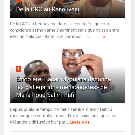
De la CRC au Renouveau !
De la CRC au Renouveau Jamais je ne tolère que ma
conscience et mon âme cheminent sans que naisse entre
elles un dialogue intime, une commun...
Lire la suite
4
En colère, Bacar Mvoulana dénonce
les « allégations mensongères» de
Mahamoud Salim Hafi
Depuis quelque temps, certains semblent avoir fait du
mensonge un véritable mode d’expression politique. Les
allégations diffusées hier par ...
Lire la suite