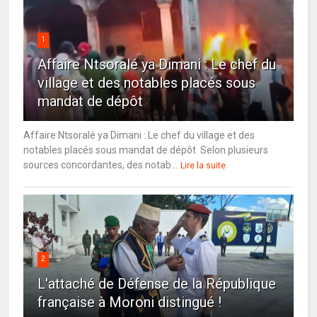
1
Affaire Ntsoralé ya Dimani : Le chef du
village et des notables placés sous
mandat de dépôt
Affaire Ntsoralé ya Dimani : Le chef du village et des
notables placés sous mandat de dépôt Selon plusieurs
sources concordantes, des notab...
Lire la suite
2
L'attaché de Défense de la République
française à Moroni distingué !