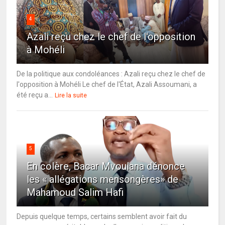
4
Azali reçu chez le chef de l'opposition
à Mohéli
De la politique aux condoléances : Azali reçu chez le chef de
l'opposition à Mohéli Le chef de l'État, Azali Assoumani, a
été reçu a...
Lire la suite
5
En colère, Bacar Mvoulana dénonce
les « allégations mensongères» de
Mahamoud Salim Hafi
Depuis quelque temps, certains semblent avoir fait du