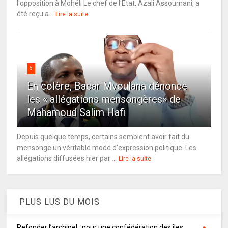
l'opposition à Mohéli Le chef de l'État, Azali Assoumani, a
été reçu a...
Lire la suite
5
En colère, Bacar Mvoulana dénonce
les « allégations mensongères» de
Mahamoud Salim Hafi
Depuis quelque temps, certains semblent avoir fait du
mensonge un véritable mode d’expression politique. Les
allégations diffusées hier par ...
Lire la suite
PLUS LUS DU MOIS
Refonder l’archipel : pour une confédération des îles