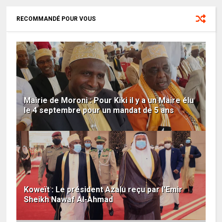
RECOMMANDÉ POUR VOUS
Mairie de Moroni : Pour Kiki il y a un Maire élu
le 4 septembre pour un mandat de 5 ans
Koweït : Le président Azalu reçu par l'Emir
Sheikh Nawaf Al-Ahmad