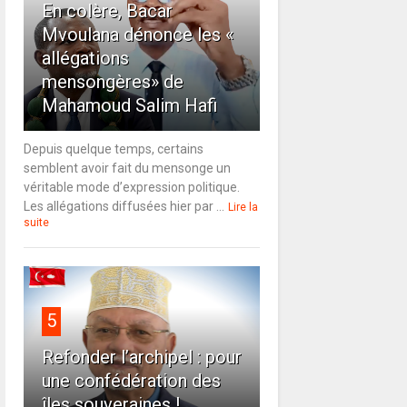
En colère, Bacar
Mvoulana dénonce les «
allégations
mensongères» de
Mahamoud Salim Hafi
Depuis quelque temps, certains
semblent avoir fait du mensonge un
véritable mode d’expression politique.
Les allégations diffusées hier par ...
Lire la
suite
5
Refonder l’archipel : pour
une confédération des
îles souveraines !