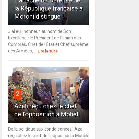
L'attaché de Défense de
la République française à
Moroni distingué !
J'ai eu l'honneur, au nom de Son
Excellence le Président de l'Union des
Comores, Chef de l'État et Chef suprême
des Armées, ...
Lire la suite
2
Azali reçu chez le chef
de l'opposition à Mohéli
De la politique aux condoléances : Azali
reçu chez le chef de l'opposition à Mohéli