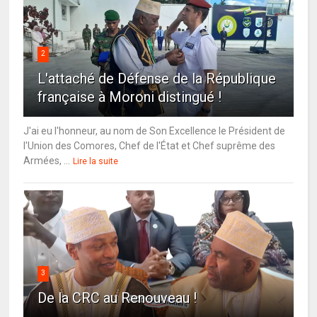
2
L'attaché de Défense de la République
française à Moroni distingué !
J'ai eu l'honneur, au nom de Son Excellence le Président de
l'Union des Comores, Chef de l'État et Chef suprême des
Armées, ...
Lire la suite
3
De la CRC au Renouveau !