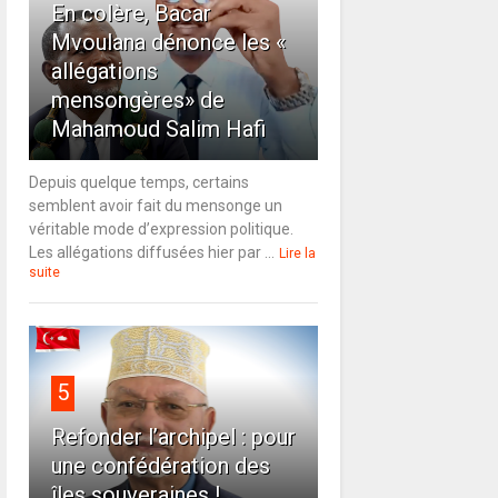
En colère, Bacar
Mvoulana dénonce les «
allégations
mensongères» de
Mahamoud Salim Hafi
Depuis quelque temps, certains
semblent avoir fait du mensonge un
véritable mode d’expression politique.
Les allégations diffusées hier par ...
Lire la
suite
5
Refonder l’archipel : pour
une confédération des
îles souveraines !