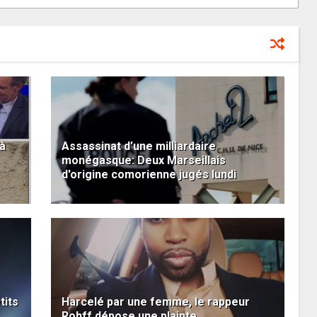
à
Assassinat d’une milliardaire
monégasque: Deux Marseillais
d'origine comorienne jugés lundi
tits
Harcelé par une femme, le rappeur
Rohff dépose une plainte