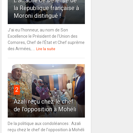
L'attaché de Défense de
la République française à
Moroni distingué !
J'ai eu l'honneur, au nom de Son
Excellence le Président de l'Union des
Comores, Chef de l'État et Chef suprême
des Armées, ...
Lire la suite
2
Azali reçu chez le chef
de l'opposition à Mohéli
De la politique aux condoléances : Azali
reçu chez le chef de l'opposition à Mohéli