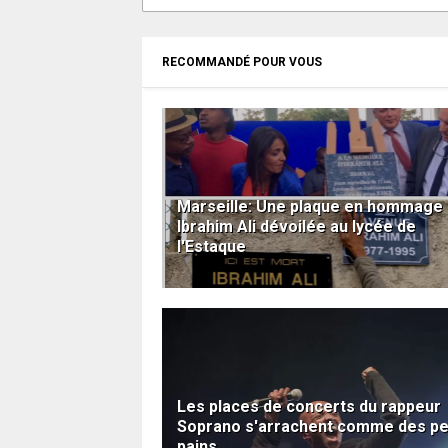
RECOMMANDÉ POUR VOUS
Marseille: Une plaque en hommage 
Ibrahim Ali dévoilée au lycée de
l'Estaque
Les places de concerts du rappeur
Soprano s'arrachent comme des pe
pains