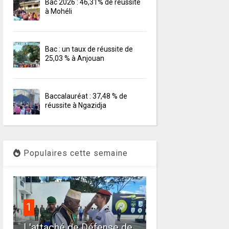
Bac 2026 : 46,31% de réussite
à Mohéli
Bac : un taux de réussite de
25,03 % à Anjouan
Baccalauréat : 37,48 % de
réussite à Ngazidja
Populaires cette semaine
1
L'attaché de Défense de