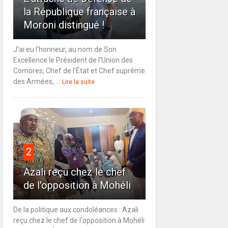
la République française à
Moroni distingué !
J'ai eu l'honneur, au nom de Son
Excellence le Président de l'Union des
Comores, Chef de l'État et Chef suprême
des Armées, ...
Lire la suite
2
Azali reçu chez le chef
de l'opposition à Mohéli
De la politique aux condoléances : Azali
reçu chez le chef de l'opposition à Mohéli