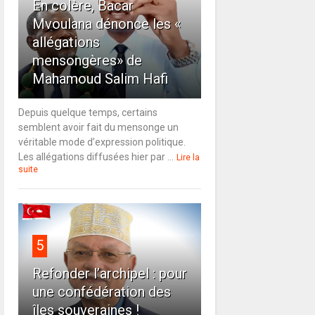
En colère, Bacar
Mvoulana dénonce les «
allégations
mensongères» de
Mahamoud Salim Hafi
Depuis quelque temps, certains
semblent avoir fait du mensonge un
véritable mode d’expression politique.
Les allégations diffusées hier par ...
Lire la
suite
5
Refonder l’archipel : pour
une confédération des
îles souveraines !