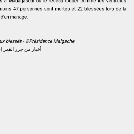
es à Madagascar où le réseau routier comme les véhicules
 moins 47 personnes sont mortes et 22 blessées lors de la
 d'un mariage.
 aux blessés - ©Présidence Malgache
(Habari Za Comores)| أخبار من جزر القمر