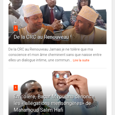
3
De la CRC au Renouveau !
De la CRC au Renouveau Jamais je ne tolère que ma
conscience et mon âme cheminent sans que naisse entre
elles un dialogue intime, une commun...
Lire la suite
4
En colère, Bacar Mvoulana dénonce
les « allégations mensongères» de
Mahamoud Salim Hafi