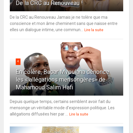
De la CRC au Renouveau !
De la CRC au Renouveau Jamais je ne tolère que ma
conscience et mon âme cheminent sans que naisse entre
elles un dialogue intime, une commun...
Lire la suite
4
En colère, Bacar Mvoulana dénonce
les « allégations mensongères» de
Mahamoud Salim Hafi
Depuis quelque temps, certains semblent avoir fait du
mensonge un véritable mode d’expression politique. Les
allégations diffusées hier par ...
Lire la suite