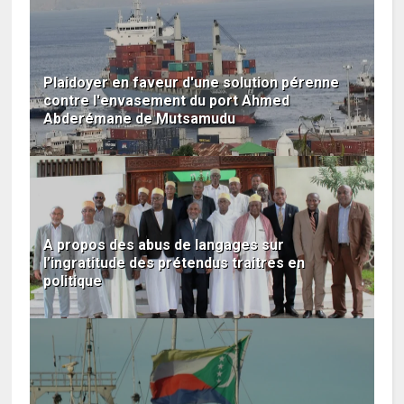
Plaidoyer en faveur d'une solution pérenne
contre l'envasement du port Ahmed
Abderémane de Mutsamudu
A propos des abus de langages sur
l’ingratitude des prétendus traitres en
politique