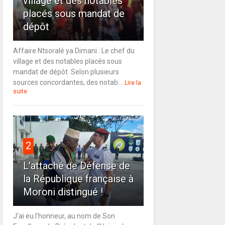
village et des notables
placés sous mandat de
dépôt
Affaire Ntsoralé ya Dimani : Le chef du
village et des notables placés sous
mandat de dépôt Selon plusieurs
sources concordantes, des notab...
Lire la
suite
2
L'attaché de Défense de
la République française à
Moroni distingué !
J'ai eu l'honneur, au nom de Son