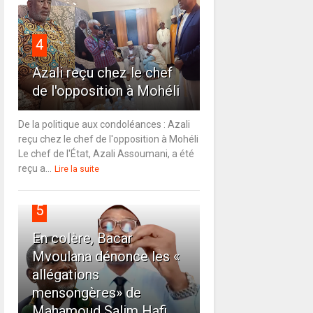
4
Azali reçu chez le chef
de l'opposition à Mohéli
De la politique aux condoléances : Azali
reçu chez le chef de l'opposition à Mohéli
Le chef de l'État, Azali Assoumani, a été
reçu a...
Lire la suite
5
En colère, Bacar
Mvoulana dénonce les «
allégations
mensongères» de
Mahamoud Salim Hafi