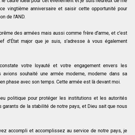
st le cadre idéal pour cet événement et je suis heureux de me
 ce vingtième anniversaire et saisir cette opportunité pour
ion de l'AND.
uprême des armées mais aussi comme frère d'arme, et c'est
ef d'État major que je suis, s'adresse à vous également
constate votre loyauté et votre engagement envers les
ous avions souhaité une armée moderne, moderne dans sa
n phase avec son temps. Cette armée est là devant moi.
 politique pour protéger les institutions et les autorités
 garants de la stabilité de notre pays, et Dieu sait que nous
avez accompli et accomplissez au service de notre pays, je