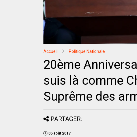
Accueil
Politique Nationale
20ème Anniversai
suis là comme Che
Suprême des arm
PARTAGER:
05 août 2017