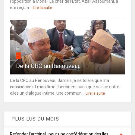
l'opposition à Mohéli Le chef de l'État, Azali Assoumani, a
été reçu a...
Lire la suite
5
De la CRC au Renouveau !
De la CRC au Renouveau Jamais je ne tolère que ma
conscience et mon âme cheminent sans que naisse entre
elles un dialogue intime, une commun...
Lire la suite
PLUS LUS DU MOIS
Refonder l’archipel : pour une confédération des îles