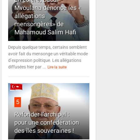
Mvoulana dénonce les «
allégations
mensongères» de
Mahamoud Salim Hafi
Depuis quelque temps, certains semblent
avoir fait du mensonge un véritable mode
d’expression politique. Les allégations
diffusées hier par ...
Lire la suite
5
Refonder l’archipel :
pour une confédération
des îles souveraines !