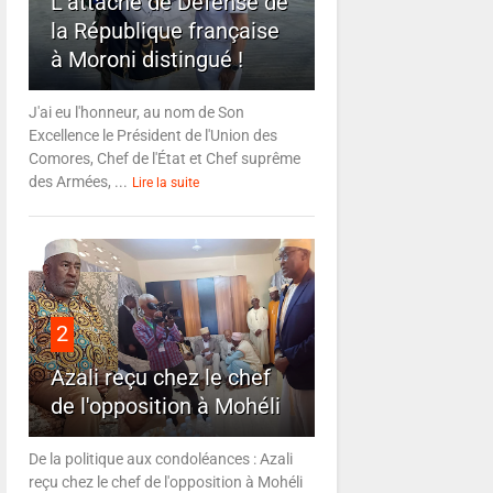
L'attaché de Défense de
la République française
à Moroni distingué !
J'ai eu l'honneur, au nom de Son
Excellence le Président de l'Union des
Comores, Chef de l'État et Chef suprême
des Armées, ...
Lire la suite
2
Azali reçu chez le chef
de l'opposition à Mohéli
De la politique aux condoléances : Azali
reçu chez le chef de l'opposition à Mohéli