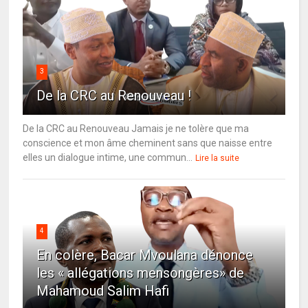
3
De la CRC au Renouveau !
De la CRC au Renouveau Jamais je ne tolère que ma
conscience et mon âme cheminent sans que naisse entre
elles un dialogue intime, une commun...
Lire la suite
4
En colère, Bacar Mvoulana dénonce
les « allégations mensongères» de
Mahamoud Salim Hafi