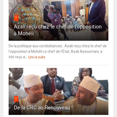
2
Azali reçu chez le chef de l'opposition
à Mohéli
De la politique aux condoléances : Azali reçu chez le chef de
l'opposition à Mohéli Le chef de l'État, Azali Assoumani, a
été reçu a...
Lire la suite
3
De la CRC au Renouveau !