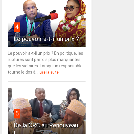
4
Le pouvoir a-t-il un prix ?
Le pouvoir a-t-il un prix ? En politique, les
ruptures sont parfois plus marquantes
que les victoires. Lorsqu’un responsable
tourne le dos à...
Lire la suite
5
De la CRC au Renouveau
!