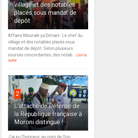
village et des notables
placés sous mandat de
dépôt
Affaire Ntsoralé ya Dimani : Le chef du
village et des notables placés sous
mandat de dépôt Selon plusieurs
sources concordantes, des notab...
Lire la
suite
2
L'attaché de Défense de
la République française à
Moroni distingué !
J'ai eu l'honneur, au nom de Son