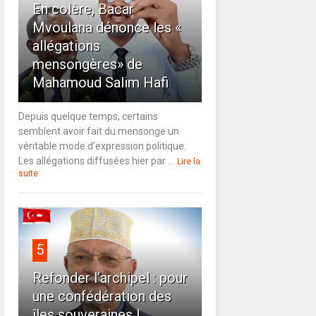
En colère, Bacar
Mvoulana dénonce les «
allégations
mensongères» de
Mahamoud Salim Hafi
Depuis quelque temps, certains
semblent avoir fait du mensonge un
véritable mode d’expression politique.
Les allégations diffusées hier par ...
Lire la
suite
5
Refonder l’archipel : pour
une confédération des
îles souveraines !