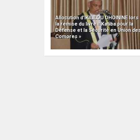
Allocution d'IKILILOU DHOININE lors
la remise du livre « Katiba pour la
Défense et la Sécurité en Union de
Comores »