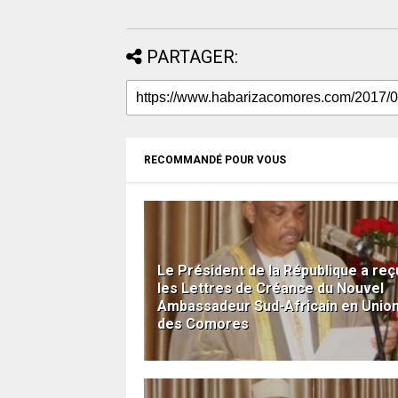
PARTAGER:
RECOMMANDÉ POUR VOUS
Le Président de la République a reç
les Lettres de Créance du Nouvel
Ambassadeur Sud-Africain en Unio
des Comores