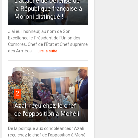
L'attaché de Défense de
la République française à
Moroni distingué !
J'ai eu l'honneur, au nom de Son
Excellence le Président de l'Union des
Comores, Chef de l'État et Chef suprême
des Armées, ...
Lire la suite
2
Azali reçu chez le chef
de l'opposition à Mohéli
De la politique aux condoléances : Azali
reçu chez le chef de l'opposition à Mohéli