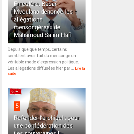
En colère, Bacar
Mvoulana dénonce les «
allégations
mensongères» de
Mahamoud Salim Hafi
Depuis quelque temps, certains
semblent avoir fait du mensonge un
véritable mode d’expression politique.
Les allégations diffusées hier par ...
Lire la
suite
5
Refonder l’archipel : pour
une confédération des
îles souveraines !