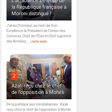
L'attaché de Défense de
la République française à
Moroni distingué !
J'ai eu l'honneur, au nom de Son
Excellence le Président de l'Union des
Comores, Chef de l'État et Chef suprême
des Armées, ...
Lire la suite
2
Azali reçu chez le chef
de l'opposition à Mohéli
De la politique aux condoléances : Azali
reçu chez le chef de l'opposition à Mohéli