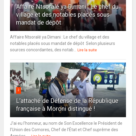
Affaire Ntsoralé ya Dimani : Le chef du
village et des notables placés sous
mandat de dépôt
Affaire Ntsoralé ya Dimani : Le chef du village et des
notables placés sous mandat de dépôt Selon plusieurs
sources concordantes, des notab...
Lire la suite
2
L'attaché de Défense de la République
française à Moroni distingué !
J'ai eu l'honneur, au nom de Son Excellence le Président de
l'Union des Comores, Chef de l'État et Chef suprême des
Armées, ...