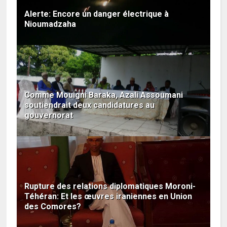
Alerte: Encore un danger électrique à
Nioumadzaha
Comme Mouigni Baraka, Azali Assoumani
soutiendrait deux candidatures au
gouvernorat
Rupture des relations diplomatiques Moroni-
Téhéran: Et les œuvres iraniennes en Union
des Comores?