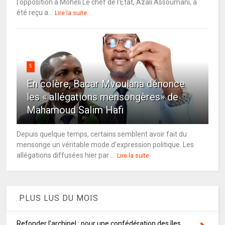
l'opposition à Mohéli Le chef de l'État, Azali Assoumani, a
été reçu a...
Lire la suite
5
En colère, Bacar Mvoulana dénonce
les « allégations mensongères» de
Mahamoud Salim Hafi
Depuis quelque temps, certains semblent avoir fait du
mensonge un véritable mode d’expression politique. Les
allégations diffusées hier par ...
Lire la suite
PLUS LUS DU MOIS
Refonder l’archipel : pour une confédération des îles