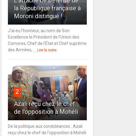
L'attaché de Défense de
la République française à
Moroni distingué !
J'ai eu l'honneur, au nom de Son
Excellence le Président de l'Union des
Comores, Chef de l'État et Chef suprême
des Armées, ...
Lire la suite
2
Azali reçu chez le chef
de l'opposition à Mohéli
De la politique aux condoléances : Azali
reçu chez le chef de l'opposition à Mohéli