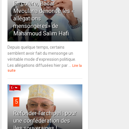
En colère, Bacar
Mvoulana dénonce les «
allégations
mensongères» de
Mahamoud Salim Hafi
Depuis quelque temps, certains
semblent avoir fait du mensonge un
véritable mode d’expression politique.
Les allégations diffusées hier par ...
Lire la
suite
5
Refonder l’archipel : pour
une confédération des
îles souveraines !