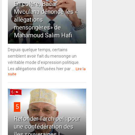
En colère, Bacar
Mvoulana dénonce les «
allégations
mensongères» de
Mahamoud Salim Hafi
Depuis quelque temps, certains
semblent avoir fait du mensonge un
véritable mode d’expression politique.
Les allégations diffusées hier par ...
Lire la
suite
5
Refonder l’archipel : pour
une confédération des
îles souveraines !