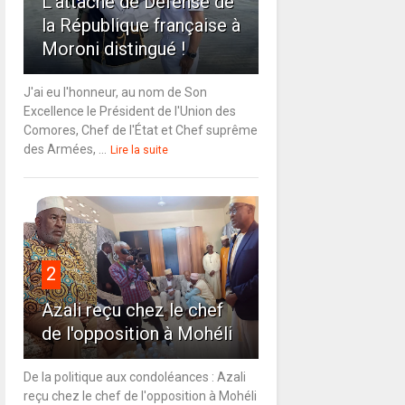
L'attaché de Défense de
la République française à
Moroni distingué !
J'ai eu l'honneur, au nom de Son
Excellence le Président de l'Union des
Comores, Chef de l'État et Chef suprême
des Armées, ...
Lire la suite
2
Azali reçu chez le chef
de l'opposition à Mohéli
De la politique aux condoléances : Azali
reçu chez le chef de l'opposition à Mohéli