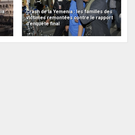
e
a :
Crash de la Yemenia : les familles des
victimes remontées contre le rapport
d’enquête final