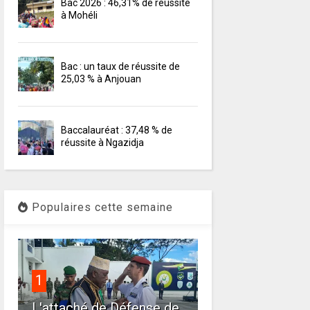
Bac 2026 : 46,31% de réussite
à Mohéli
Bac : un taux de réussite de
25,03 % à Anjouan
Baccalauréat : 37,48 % de
réussite à Ngazidja
Populaires cette semaine
1
L'attaché de Défense de