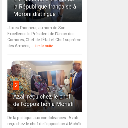
la République française à
Moroni distingué !
J'ai eu l'honneur, au nom de Son
Excellence le Président de l'Union des
Comores, Chef de l'État et Chef suprême
des Armées, ...
Lire la suite
2
Azali reçu chez le chef
de l'opposition à Mohéli
De la politique aux condoléances : Azali
reçu chez le chef de l'opposition à Mohéli