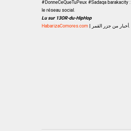
#DonneCeQueTuPeux #Sadaqa barakacity 
le réseau social.
Lu sur
13OR-du-HipHop
HabarizaComores.com
| أخبار من جزر القمر.