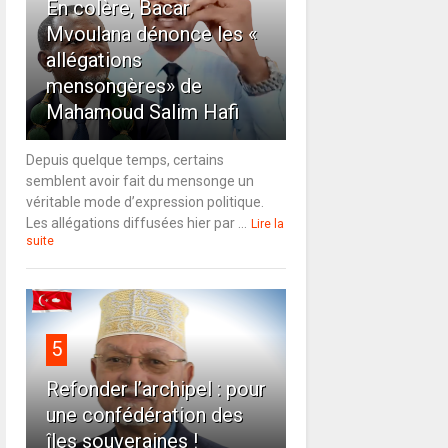
En colère, Bacar
Mvoulana dénonce les «
allégations
mensongères» de
Mahamoud Salim Hafi
Depuis quelque temps, certains
semblent avoir fait du mensonge un
véritable mode d’expression politique.
Les allégations diffusées hier par ...
Lire la
suite
5
Refonder l’archipel : pour
une confédération des
îles souveraines !