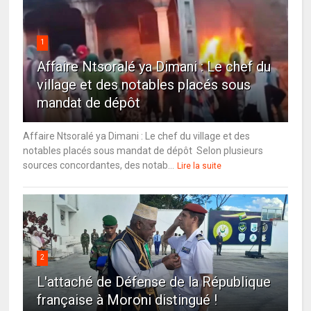
1
Affaire Ntsoralé ya Dimani : Le chef du
village et des notables placés sous
mandat de dépôt
Affaire Ntsoralé ya Dimani : Le chef du village et des
notables placés sous mandat de dépôt Selon plusieurs
sources concordantes, des notab...
Lire la suite
2
L'attaché de Défense de la République
française à Moroni distingué !