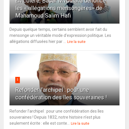
En colère, Bacar Mvoulana dénonce
les « allégations mensongères» de
Mahamoud Salim Hafi
Depuis quelque temps, certains semblent avoir fait du
mensonge un véritable mode d’expression politique. Les
allégations diffusées hier par ...
Lire la suite
5
Refonder l’archipel : pour une
confédération des îles souveraines !
Refonder l’archipel : pour une confédération des îles
souveraines ! Depuis 1832, notre histoire n’est plus
seulement écrite : elle est conte...
Lire la suite