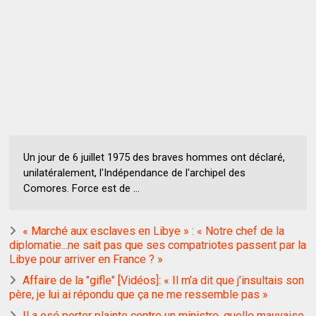
Un jour de 6 juillet 1975 des braves hommes ont déclaré,
unilatéralement, l'Indépendance de l'archipel des
Comores. Force est de ...
« Marché aux esclaves en Libye » : « Notre chef de la
diplomatie...ne sait pas que ses compatriotes passent par la
Libye pour arriver en France ? »
Affaire de la "gifle" [Vidéos]: « Il m’a dit que j’insultais son
père, je lui ai répondu que ça ne me ressemble pas »
Il a osé porter plainte contre un ministre, quelle mauvaise