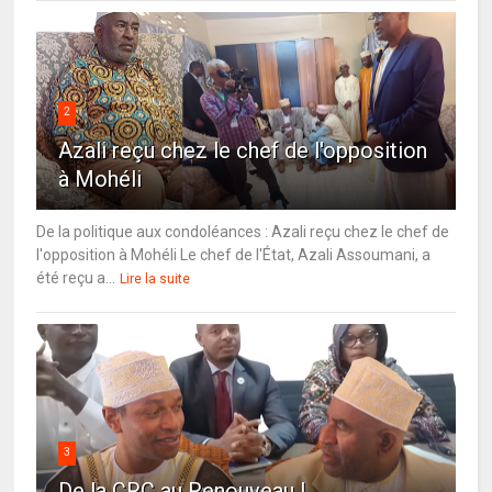
2
Azali reçu chez le chef de l'opposition
à Mohéli
De la politique aux condoléances : Azali reçu chez le chef de
l'opposition à Mohéli Le chef de l'État, Azali Assoumani, a
été reçu a...
Lire la suite
3
De la CRC au Renouveau !