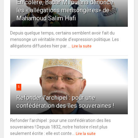
En colère, Bacar Mvoulana dénonce
les « allégations mensongères» de
Mahamoud Salim Hafi
Depuis quelque temps, certains semblent avoir fait du
mensonge un véritable mode d’expression politique. Les
allégations diffusées hier par ...
Lire la suite
5
Refonder l’archipel : pour une
confédération des îles souveraines !
Refonder l’archipel : pour une confédération des îles
souveraines ! Depuis 1832, notre histoire n’est plus
seulement écrite : elle est conte...
Lire la suite