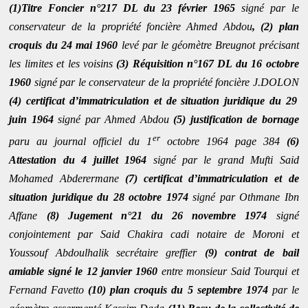
(1)Titre Foncier n°217 DL du 23 février 1965
signé par le
conservateur de la propriété foncière Ahmed Abdou
, (2) plan
croquis du 24 mai 1960
levé par le géomètre Breugnot précisant
les limites et les voisins
(3) Réquisition n°167 DL du 16 octobre
1960
signé par le conservateur de la propriété foncière J.DOLON
(4) certificat d’immatriculation et de situation juridique du 29
juin 1964
signé par Ahmed Abdou
(5) justification de bornage
er
paru au journal officiel du 1
octobre 1964 page 384
(6)
Attestation du 4 juillet 1964
signé par le grand Mufti Said
Mohamed Abderermane
(7) certificat d’immatriculation et de
situation juridique du 28 octobre 1974
signé par Othmane Ibn
Affane
(8) Jugement n°21 du 26 novembre 1974
signé
conjointement par Said Chakira cadi notaire de Moroni et
Youssouf Abdoulhalik
secrétaire greffier
(9) contrat de bail
amiable signé le 12 janvier 1960
entre monsieur Said Tourqui et
Fernand Favetto
(10) plan croquis du 5 septembre 1974
par le