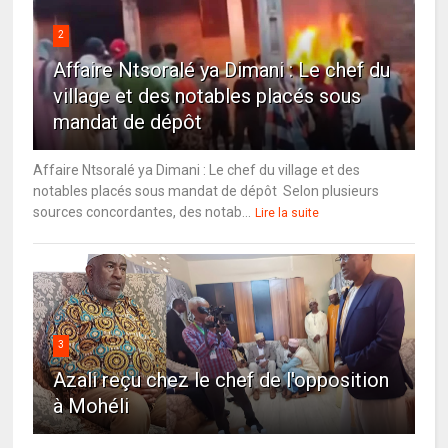
2
Affaire Ntsoralé ya Dimani : Le chef du
village et des notables placés sous
mandat de dépôt
Affaire Ntsoralé ya Dimani : Le chef du village et des
notables placés sous mandat de dépôt Selon plusieurs
sources concordantes, des notab...
Lire la suite
3
Azali reçu chez le chef de l'opposition
à Mohéli