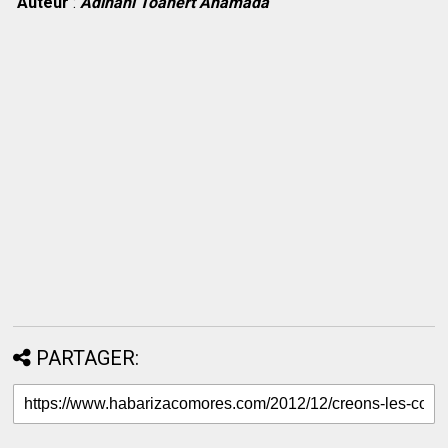
Auteur
:
Adinani Toahert Ahamada
PARTAGER: