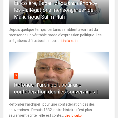
En colère, Bacar Mvoulana dénonce
les « allégations mensongères» de
Mahamoud Salim Hafi
Depuis quelque temps, certains semblent avoir fait du
mensonge un véritable mode d’expression politique. Les
allégations diffusées hier par ...
Lire la suite
5
Refonder l’archipel : pour une
confédération des îles souveraines !
Refonder l’archipel : pour une confédération des îles
souveraines ! Depuis 1832, notre histoire n’est plus
seulement écrite : elle est conte...
Lire la suite