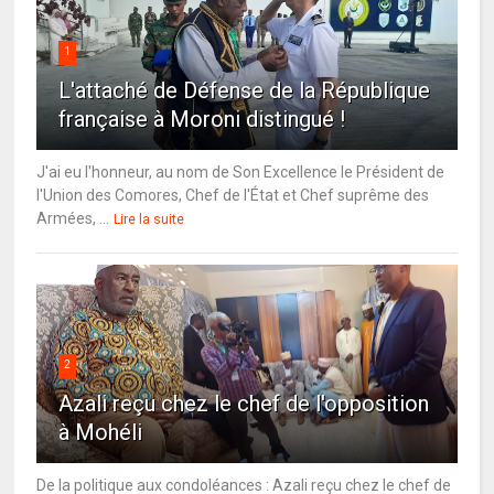
1
L'attaché de Défense de la République
française à Moroni distingué !
J'ai eu l'honneur, au nom de Son Excellence le Président de
l'Union des Comores, Chef de l'État et Chef suprême des
Armées, ...
Lire la suite
2
Azali reçu chez le chef de l'opposition
à Mohéli
De la politique aux condoléances : Azali reçu chez le chef de