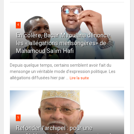
4
En colère, Bacar Mvoulana dénonce
les « allégations mensongères» de
Mahamoud Salim Hafi
Depuis quelque temps, certains semblent avoir fait du
mensonge un véritable mode d’expression politique. Les
allégations diffusées hier par ...
Lire la suite
5
Refonder l’archipel : pour une