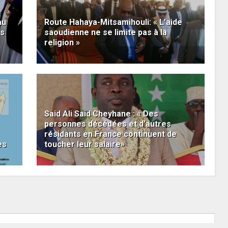
e
au
Route Hahaya-Mitsamihouli: « L'aide
is
saoudienne ne se limite pas à la
religion »
Said Ali Said Cheyhane : « Des
personnes décédées et d’autres
résidants en France continuent de
es
toucher leur salaire»