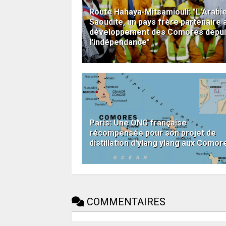
Route Hahaya-Mitsamiouli: "L'Arabi
Saoudite, un pays frère partenaire 
développement des Comores depu
l'indépendance"
Paris: Une ONG française
récompensée pour son projet de
distillation d'ylang ylang aux Comor
COMMENTAIRES