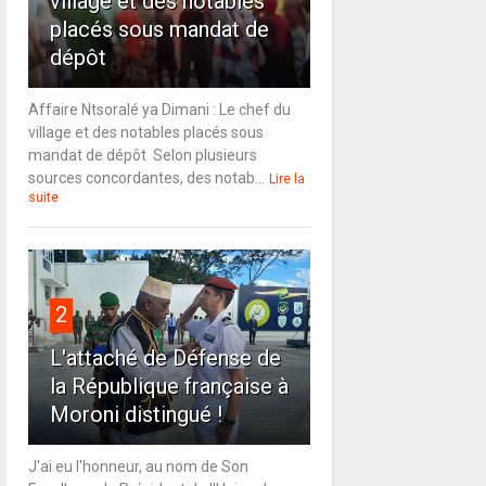
village et des notables
placés sous mandat de
dépôt
Affaire Ntsoralé ya Dimani : Le chef du
village et des notables placés sous
mandat de dépôt Selon plusieurs
sources concordantes, des notab...
Lire la
suite
2
L'attaché de Défense de
la République française à
Moroni distingué !
J'ai eu l'honneur, au nom de Son