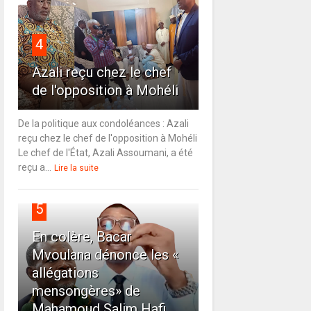
4
Azali reçu chez le chef
de l'opposition à Mohéli
De la politique aux condoléances : Azali
reçu chez le chef de l'opposition à Mohéli
Le chef de l'État, Azali Assoumani, a été
reçu a...
Lire la suite
5
En colère, Bacar
Mvoulana dénonce les «
allégations
mensongères» de
Mahamoud Salim Hafi