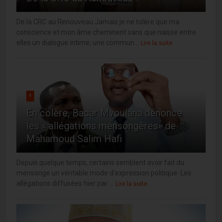
De la CRC au Renouveau Jamais je ne tolère que ma
conscience et mon âme cheminent sans que naisse entre
elles un dialogue intime, une commun...
Lire la suite
4
En colère, Bacar Mvoulana dénonce
les « allégations mensongères» de
Mahamoud Salim Hafi
Depuis quelque temps, certains semblent avoir fait du
mensonge un véritable mode d’expression politique. Les
allégations diffusées hier par ...
Lire la suite