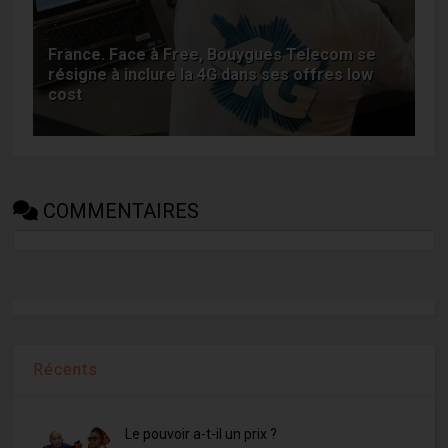
France. Face à Free, Bouygues Telecom se
résigne à inclure la 4G dans ses offres low
cost
COMMENTAIRES
Récents
Le pouvoir a-t-il un prix ?