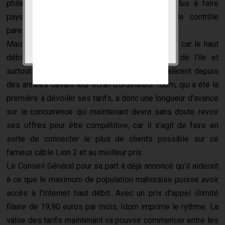
philanthropie, trouveront toujours des petits plus à faire
payer comme la location du routeur Wi-fi, le contrôle
parental, la connexion au téléphone.
Mais en fin de compte le consommateur paiera, car le haut
débit changera la vie de nombre d’habitants de l’île et
surtout d’entreprises, qui au lieu de surfer, galèrent depuis
des années devant leur écran d’ordinateur. Idom, qui a été la
première à dévoiler ses tarifs, a donc une longueur d’avance
sur la concurrence qui maintenant devra sans doute revoir
ses offres pour être compétitive, car il s’agit de faire en
sorte de connecter le plus de clients possible sur ce
fameux câble Lion 2 et au meilleur prix.
Le Conseil Général pour sa part à déjà annoncé qu’il aiderait
à ce que le maximum de population mahoraise puisse avoir
accès à l’Internet haut débit. Avec un prix d’appel illimité
filaire de 19,90 euros par mois, Idom imprime le rythme. La
valse des tarifs maintenant va pouvoir commencer entre les