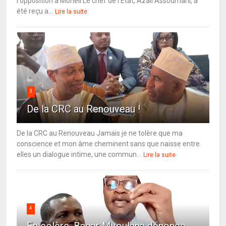
l'opposition à Mohéli Le chef de l'État, Azali Assoumani, a
été reçu a...
Lire la suite
3
De la CRC au Renouveau !
De la CRC au Renouveau Jamais je ne tolère que ma
conscience et mon âme cheminent sans que naisse entre
elles un dialogue intime, une commun...
Lire la suite
4
En colère, Bacar Mvoulana dénonce