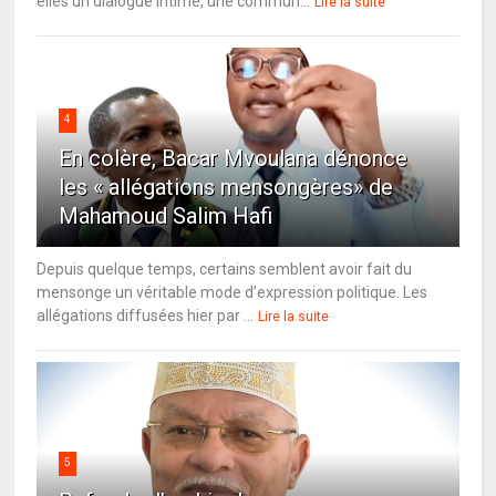
elles un dialogue intime, une commun...
Lire la suite
4
En colère, Bacar Mvoulana dénonce
les « allégations mensongères» de
Mahamoud Salim Hafi
Depuis quelque temps, certains semblent avoir fait du
mensonge un véritable mode d’expression politique. Les
allégations diffusées hier par ...
Lire la suite
5