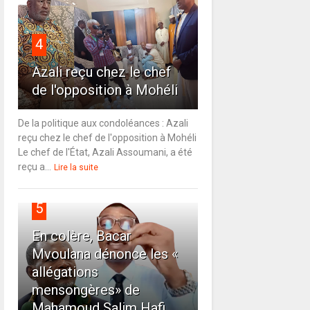
4
Azali reçu chez le chef
de l'opposition à Mohéli
De la politique aux condoléances : Azali
reçu chez le chef de l'opposition à Mohéli
Le chef de l'État, Azali Assoumani, a été
reçu a...
Lire la suite
5
En colère, Bacar
Mvoulana dénonce les «
allégations
mensongères» de
Mahamoud Salim Hafi