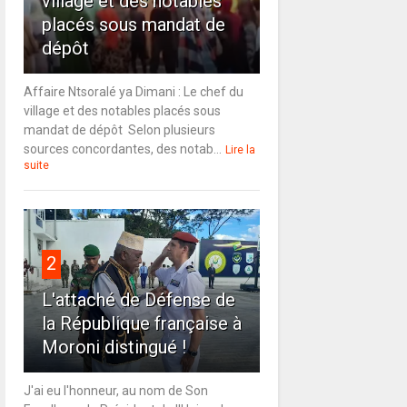
village et des notables
placés sous mandat de
dépôt
Affaire Ntsoralé ya Dimani : Le chef du
village et des notables placés sous
mandat de dépôt Selon plusieurs
sources concordantes, des notab...
Lire la
suite
2
L'attaché de Défense de
la République française à
Moroni distingué !
J'ai eu l'honneur, au nom de Son