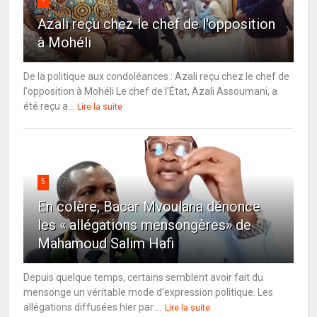
Azali reçu chez le chef de l'opposition
à Mohéli
De la politique aux condoléances : Azali reçu chez le chef de
l'opposition à Mohéli Le chef de l'État, Azali Assoumani, a
été reçu a...
Lire la suite
5
En colère, Bacar Mvoulana dénonce
les « allégations mensongères» de
Mahamoud Salim Hafi
Depuis quelque temps, certains semblent avoir fait du
mensonge un véritable mode d’expression politique. Les
allégations diffusées hier par ...
Lire la suite