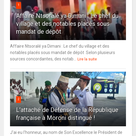
1
Affaire Ntsoralé ya Dimani : Le chef du
village et des notables placés sous
mandat de dépôt
Affaire Ntsoralé ya Dimani : Le chef du village et des
notables placés sous mandat de dépôt Selon plusieurs
sources concordantes, des notab...
Lire la suite
2
L'attaché de Défense de la République
française à Moroni distingué !
J'ai eu l'honneur, au nom de Son Excellence le Président de