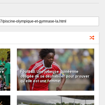
vre
Football: Une joueuse guinéenne
s
obligée de se déshabiller pour prouver
qu'elle est une femme