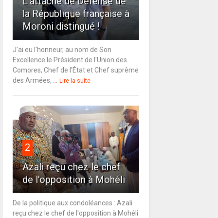
L'attaché de Défense de
la République française à
Moroni distingué !
J'ai eu l'honneur, au nom de Son
Excellence le Président de l'Union des
Comores, Chef de l'État et Chef suprême
des Armées, ...
Lire la suite
2
Azali reçu chez le chef
de l'opposition à Mohéli
De la politique aux condoléances : Azali
reçu chez le chef de l'opposition à Mohéli