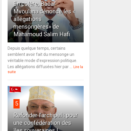
En colère, Bacar
Mvoulana dénonce les «
allégations
mensongères» de
Mahamoud Salim Hafi
Depuis quelque temps, certains
semblent avoir fait du mensonge un
véritable mode d’expression politique.
Les allégations diffusées hier par ...
Lire la
suite
5
Refonder l’archipel : pour
une confédération des
îles souveraines !