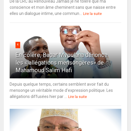
De la CRC au Renouveau Jamais je ne tolère que ma
conscience et mon âme cheminent sans que naisse entre
elles un dialogue intime, une commun...
Lire la suite
4
En colère, Bacar Mvoulana dénonce
les « allégations mensongères» de
Mahamoud Salim Hafi
Depuis quelque temps, certains semblent avoir fait du
mensonge un véritable mode d’expression politique. Les
allégations diffusées hier par ...
Lire la suite