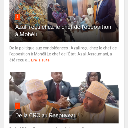
2
Azali reçu chez le chef de l'opposition
à Mohéli
De la politique aux condoléances : Azali reçu chez le chef de
l'opposition à Mohéli Le chef de l'État, Azali Assoumani, a
été reçu a...
Lire la suite
3
De la CRC au Renouveau !