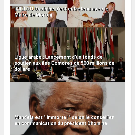
IKILILOU Dhoinine s’est entretenu avec le
Maire de Moroni
Ligue arabe : Lancement d’un fonds de
soutien aux îles Comores de 500 millions de
dollars
Mandela est " immortel " selon le conseiller
en communication du président Dhoinine