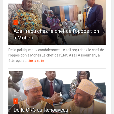
2
Azali reçu chez le chef de l'opposition
à Mohéli
De la politique aux condoléances : Azali reçu chez le chef de
l'opposition à Mohéli Le chef de l'État, Azali Assoumani, a
été reçu a...
Lire la suite
3
De la CRC au Renouveau !